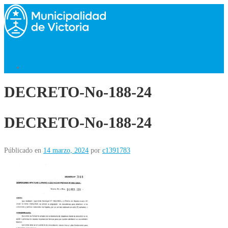
Saltar
al
contenido
Menú
Volver al Inicio
DECRETO-No-188-24
DECRETO-No-188-24
Públicado en
14 marzo, 2024
por
c1391783