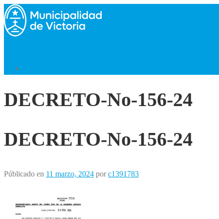
Saltar
al
contenido
Menú
Volver al Inicio
DECRETO-No-156-24
DECRETO-No-156-24
Públicado en
11 marzo, 2024
por
c1391783