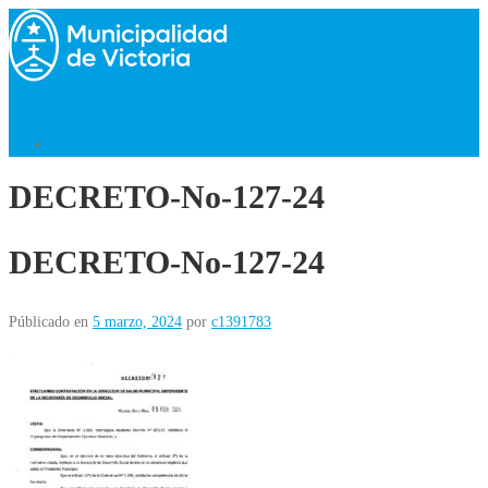
Saltar
al
contenido
Menú
Volver al Inicio
DECRETO-No-127-24
DECRETO-No-127-24
Públicado en
5 marzo, 2024
por
c1391783