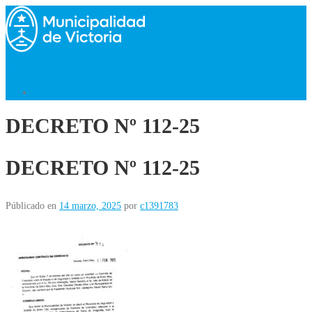
Saltar
al
contenido
Menú
Volver al Inicio
DECRETO Nº 112-25
DECRETO Nº 112-25
Públicado en
14 marzo, 2025
por
c1391783