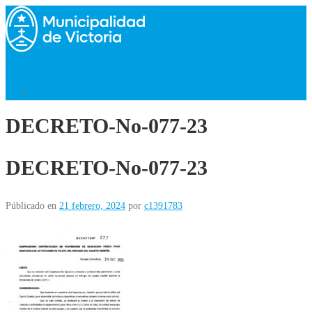
Saltar
al
contenido
Menú
Volver al Inicio
DECRETO-No-077-23
DECRETO-No-077-23
Públicado en
21 febrero, 2024
por
c1391783