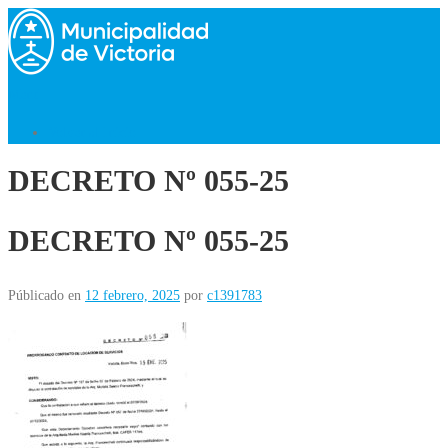
Saltar
al
contenido
Menú
Volver al Inicio
DECRETO Nº 055-25
DECRETO Nº 055-25
Públicado en
12 febrero, 2025
por
c1391783