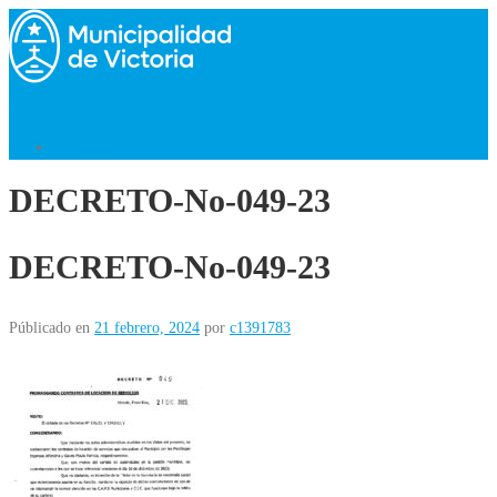
Saltar
al
contenido
Menú
Volver al Inicio
DECRETO-No-049-23
DECRETO-No-049-23
Públicado en
21 febrero, 2024
por
c1391783