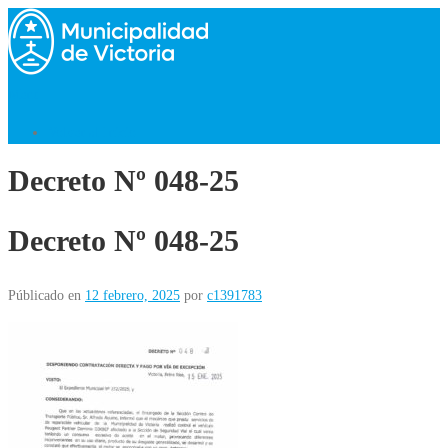
Saltar
al
contenido
Menú
Volver al Inicio
Decreto Nº 048-25
Decreto Nº 048-25
Públicado en
12 febrero, 2025
por
c1391783