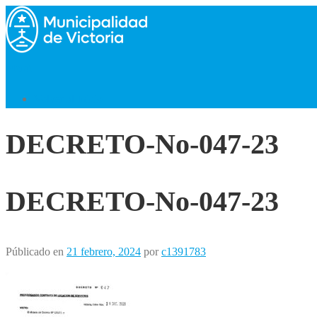
Saltar
al
contenido
Menú
Volver al Inicio
DECRETO-No-047-23
DECRETO-No-047-23
Públicado en
21 febrero, 2024
por
c1391783