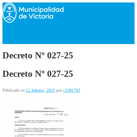
Saltar
al
contenido
Menú
Volver al Inicio
Decreto Nº 027-25
Decreto Nº 027-25
Públicado en
12 febrero, 2025
por
c1391783