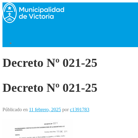
Saltar
al
contenido
Menú
Volver al Inicio
Decreto Nº 021-25
Decreto Nº 021-25
Públicado en
11 febrero, 2025
por
c1391783