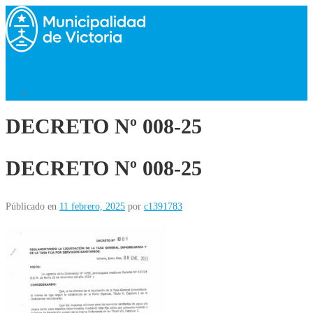
Saltar
al
contenido
Menú
Volver al Inicio
DECRETO Nº 008-25
DECRETO Nº 008-25
Públicado en
11 febrero, 2025
por
c1391783