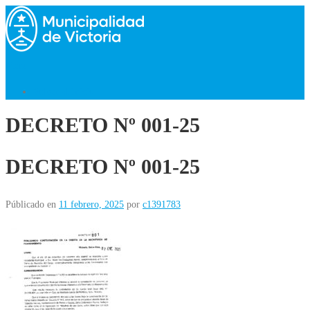
Saltar
al
contenido
Menú
Volver al Inicio
DECRETO Nº 001-25
DECRETO Nº 001-25
Públicado en
11 febrero, 2025
por
c1391783