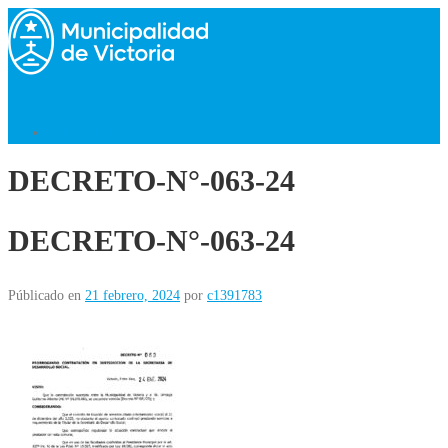
Saltar
al
contenido
Menú
Volver al Inicio
DECRETO-N°-063-24
DECRETO-N°-063-24
Públicado en
21 febrero, 2024
por
c1391783