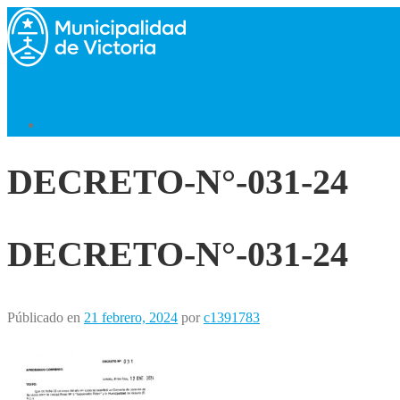
Saltar
al
contenido
Menú
Volver al Inicio
DECRETO-N°-031-24
DECRETO-N°-031-24
Públicado en
21 febrero, 2024
por
c1391783