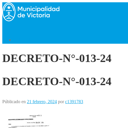
Saltar
al
contenido
Menú
Volver al Inicio
DECRETO-N°-013-24
DECRETO-N°-013-24
Públicado en
21 febrero, 2024
por
c1391783