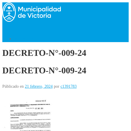
Saltar
al
contenido
Menú
Volver al Inicio
DECRETO-N°-009-24
DECRETO-N°-009-24
Públicado en
21 febrero, 2024
por
c1391783