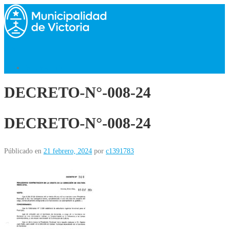
Saltar
al
contenido
Menú
Volver al Inicio
DECRETO-N°-008-24
DECRETO-N°-008-24
Públicado en
21 febrero, 2024
por
c1391783